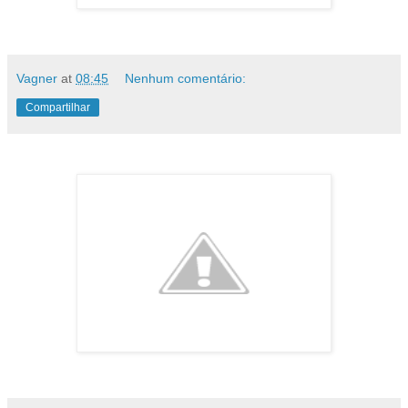
Vagner
at
08:45
Nenhum comentário:
Compartilhar