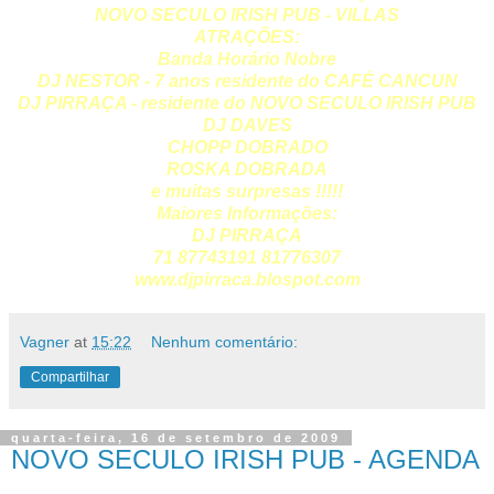
NOVO SECULO IRISH PUB - VILLAS
ATRAÇÕES:
Banda Horário Nobre
DJ NESTOR - 7 anos residente do CAFÉ CANCUN
DJ PIRRAÇA - residente do NOVO SECULO IRISH PUB
DJ DAVES
CHOPP DOBRADO
ROSKA DOBRADA
e muitas surpresas !!!!!
Maiores Informações:
DJ PIRRAÇA
71 87743191 81776307
www.djpirraca.blospot.com
Vagner
at
15:22
Nenhum comentário:
Compartilhar
quarta-feira, 16 de setembro de 2009
NOVO SECULO IRISH PUB - AGENDA