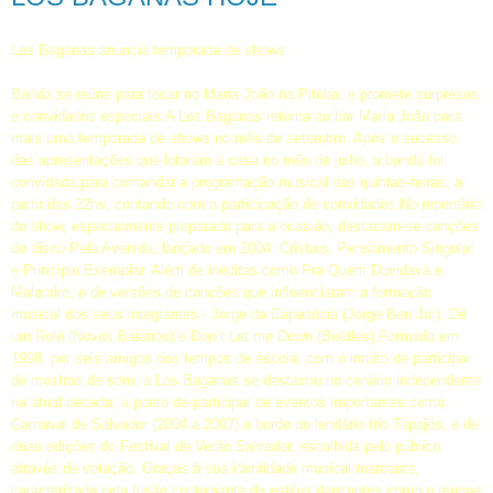
Los Baganas anuncia temporada de shows
Banda se reúne para tocar no Maria João na Pituba, e promete surpresas
e convidados especiais.A Los Baganas retorna ao bar Maria João para
mais uma temporada de shows no mês de setembro. Após o sucesso
das apresentações que lotaram a casa no mês de julho, a banda foi
convidada para comandar a programação musical das quintas-feiras, a
partir das 22hs, contando com a participação de convidados.No repertório
do show, especialmente preparado para a ocasião, destacam-se canções
do disco Pela Avenida, lançado em 2004: Cristais, Pensamento Singular
e Princípio Exemplar. Além de inéditas como Pra Quem Duvidava e
Malandro, e de versões de canções que influenciaram a formação
musical dos seus integrantes - Jorge da Capadócia (Jorge Ben Jor), Dê
um Rolé (Novos Baianos) e Don´t Let me Down (Beatles).Formada em
1998, por seis amigos dos tempos de escola, com o intuito de participar
de mostras de som, a Los Baganas se destacou no cenário independente
na atual década, a ponto de participar de eventos importantes como
Carnaval de Salvador (2004 a 2007) a bordo do lendário trio Tapajós, e de
duas edições do Festival de Verão Salvador, escolhida pelo público
através de votação. Graças à sua identidade musical marcante,
caracterizada pela fusão contagiante de estilos dançantes como o reggae