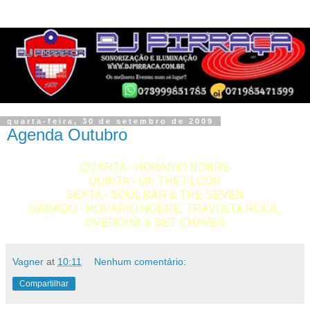
quarta-feira, 30 de setembro de 2009
Agenda Outubro
QUARTA - HORARIO NOBRE
QUINTA - ON THE FLOOR
SEXTA - SOUL BAR & THE SEVEN
SABADO - HORARIO NOBRE, TRAVOLTA ROCK,
OVERDUB & SET CHAVES
Vagner
at
10:11
Nenhum comentário:
Compartilhar