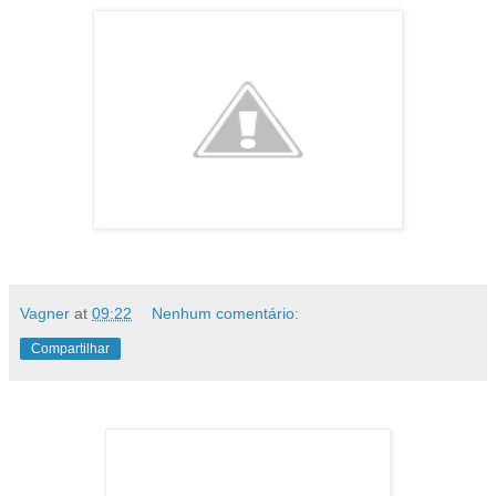
Vagner
at
09:22
Nenhum comentário:
Compartilhar