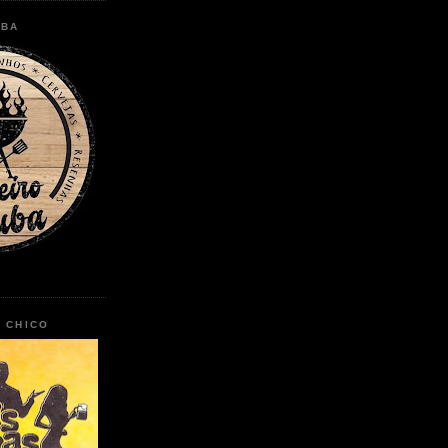
UBA
O CHICO