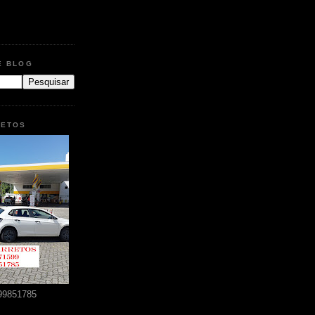
E BLOG
RETOS
99851785