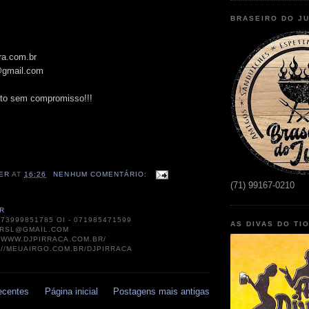
BRASEIRO DO J
ra.com.br
l@gmail.com
to sem compromisso!!!
ER
AT
16:26
NENHUM COMENTÁRIO:
(71) 99167-0210
R
073999851785 OI - 071985471599
AS DIVAS DO TI
RSL@GMAIL.COM
//WWW.DJPIRRACA.COM.BR/
://MEUAIRGO.COM.BR/DJPIRRACA
ecentes
Página inicial
Postagens mais antigas