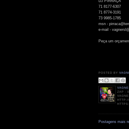
DJ PIRRAÇA
71 8177-6307
71 8774-3191
73 9985-1785
msn - pirraca@ter
e-mail - vagners
Peça um orçamen
POSTED BY
VAGN
VAGNE
ZAP - 
VAGNE
HTTP:
HTTPS
Postagens mais r