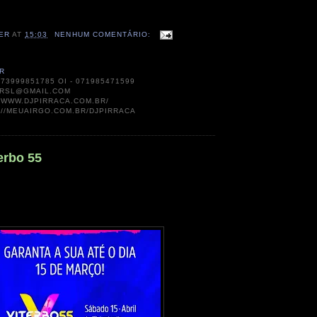
ER
AT
15:03
NENHUM COMENTÁRIO:
R
073999851785 OI - 071985471599
RSL@GMAIL.COM
//WWW.DJPIRRACA.COM.BR/
://MEUAIRGO.COM.BR/DJPIRRACA
erbo 55