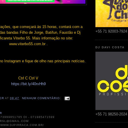
rações, que começará às 15 horas, contará com a
+55 71 92003-7924
as bandas Filho de Jorge, Batifun, Faustão e Dj
Micareta Viterbo 55. Mais informação no site:
www.viterbo55.com.br .
DJ DAVI COSTA
o Instagram e fique de olho nas principais notícias.
Ctrl C Ctrl V
https://bit.ly/40rxHh9
ER
AT
08:47
NENHUM COMENTÁRIO:
R
+55 71 98250-2024
073999851785 OI - 071985471599
RSL@GMAIL.COM
//WWW.DJPIRRACA.COM.BR/