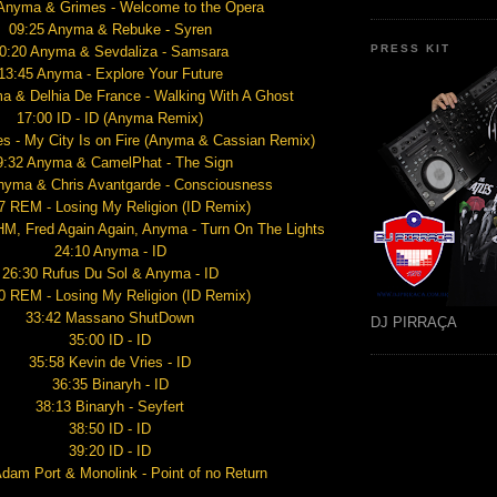
Anyma & Grimes - Welcome to the Opera
09:25 Anyma & Rebuke - Syren
PRESS KIT
0:20 Anyma & Sevdaliza - Samsara
13:45 Anyma - Explore Your Future
a & Delhia De France - Walking With A Ghost
17:00 ID - ID (Anyma Remix)
es - My City Is on Fire (Anyma & Cassian Remix)
9:32 Anyma & CamelPhat - The Sign
nyma & Chris Avantgarde - Consciousness
7 REM - Losing My Religion (ID Remix)
HM, Fred Again Again, Anyma - Turn On The Lights
24:10 Anyma - ID
26:30 Rufus Du Sol & Anyma - ID
0 REM - Losing My Religion (ID Remix)
33:42 Massano ShutDown
DJ PIRRAÇA
35:00 ID - ID
35:58 Kevin de Vries - ID
36:35 Binaryh - ID
38:13 Binaryh - Seyfert
38:50 ID - ID
39:20 ID - ID
dam Port & Monolink - Point of no Return