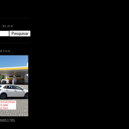
E BLOG
RETOS
99851785