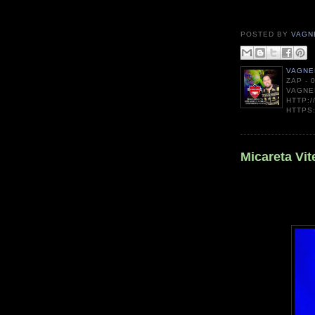
POSTED BY
VAGN
VAGNE
ZAP - 
VAGNE
HTTP:
HTTPS
Micareta Vit