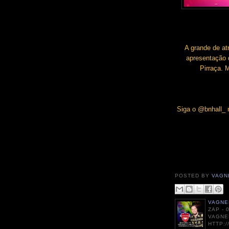
A grande de at
apresentação d
Pirraça. 
Siga o @bnhall_ n
POSTED BY
VAGN
VAGNE
ZAP - 
VAGNE
HTTP: