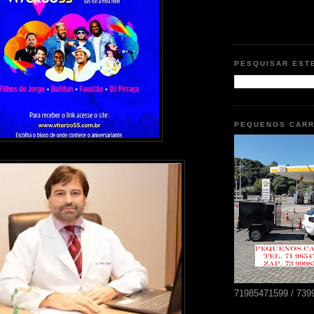
PESQUISAR EST
PEQUENOS CAR
71985471599 / 739