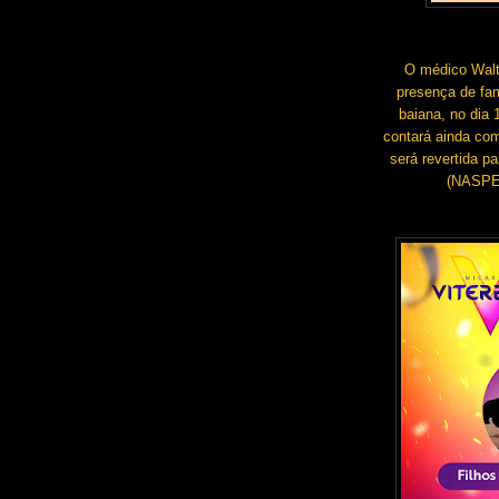
O médico Walt
presença de fam
baiana, no dia 
contará ainda com
será revertida p
(NASPEC