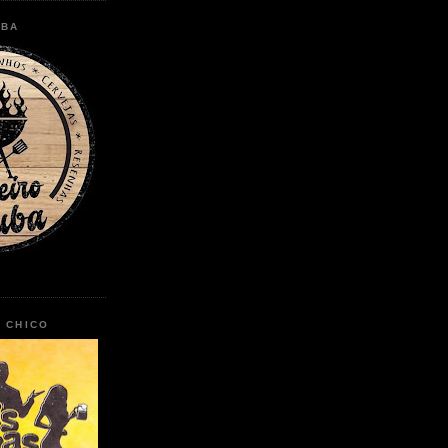
UBA
O CHICO