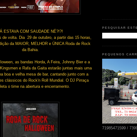
PESQUISAR EST
Á ESTAVA COM SAUDADE NÉ?!?!
de volta. Dia 29 de outubro, a partir das 15 horas,
dição da MAIOR, MELHOR e ÚNICA Roda de Rock
da Bahia.
PEQUENOS CAR
loween, as bandas Horda, A Feira, Johnny Bier e a
, Kingsmen e Rafa da Gaita estarão juntas mais uma
na boa e velha mesa de bar, cantando junto com a
es clássicos do Rock'n Roll Mundial. O DJ Pirraça
eta o time na abertura e encerramento.
71985471599 / 739