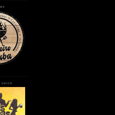
UBA
O CHICO