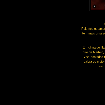
J
Pois nós estamos 
tem mais uma e
Em clima de Hal
Torre de Martelo
vez, sentadas 
galera os maior
compl