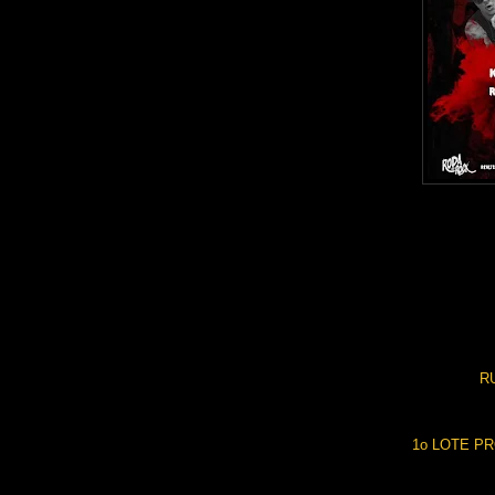
RU
1o LOTE P