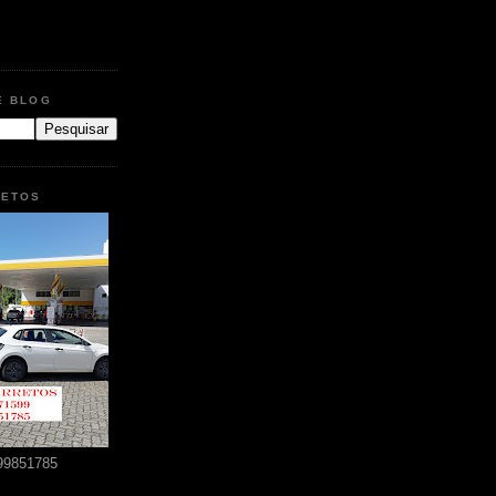
E BLOG
RETOS
99851785