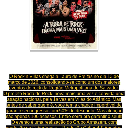
O Rock’n Villas chega a Lauro de Freitas no dia 13 de
março de 2026, consolidando-se como um dos maiores
eventos de rock da Região Metropolitana de Salvador.
O projeto Roda de Rock inova mais uma vez e convida uma
atração nacional, pela 1a vez em Vilas do Atlântico. Mas
antes de saber quem é, você tem a chance imperdível de
garantir seu ingresso com 50% de desconto. Mas atenção
são apenas 100 acessos. Então corra pra garantir o seu!!!
O evento é uma realização do Grupo Armazém, com
produção de Faber Vieira – Produção Cultural & Eventos.