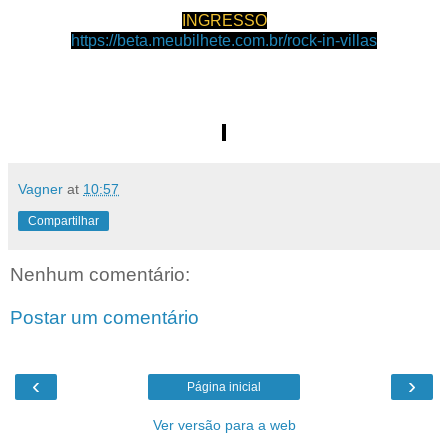
INGRESSO
https://beta.meubilhete.com.br/rock-in-villas
Vagner
at
10:57
Compartilhar
Nenhum comentário:
Postar um comentário
‹
›
Página inicial
Ver versão para a web