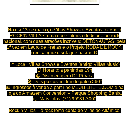
No dia 13 de março, o Villas Shows e Eventos recebe o
ROCK’N VILLAS, uma noite intensa dedicada ao rock
nacional, com duas atrações incríveis: DETONAUTAS, pela
1ª vez em Lauro de Freitas e o Projeto RODA DE ROCK,
com sangue e sotaque baiano 🤘
📍 Local: Villas Shows e Eventos (antigo Villas Music)
⏰ Horário: a partir das 19h
🎧 Discotecagem DJ Pirraça
🎤 Dois palcos, incluindo palco 360°
🎟️ Ingressos à venda a partir no MEUBILHETE.COM e na
loja do Armazém Convention – Parque Shopping Bahia.
👉 Mais infos: (71) 99981-3000
Rock’n Villas – o rock toma conta de Vilas do Atlântico!